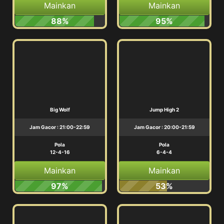
Mainkan
Mainkan
88%
95%
Big Wolf
Jump High 2
Jam Gacor : 21:00-22:59
Jam Gacor : 20:00-21:59
Pola
Pola
12-4-16
6-4-4
Mainkan
Mainkan
97%
53%