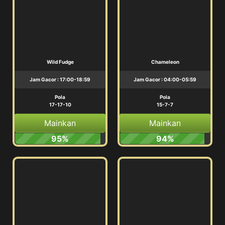
Wild Fudge
Chameleon
Jam Gacor : 17:00-18:59
Jam Gacor : 04:00-05:59
Pola
Pola
17-17-10
15-7-7
Mainkan
Mainkan
95%
94%