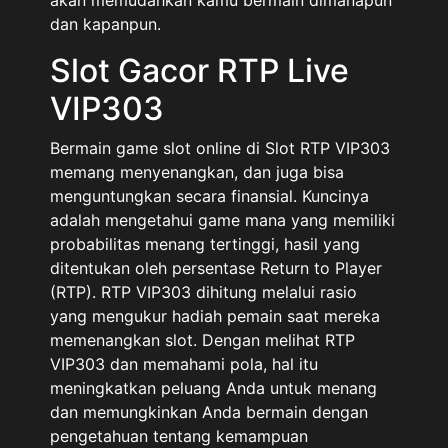
dan kapanpun.
Slot Gacor RTP Live
VIP303
Bermain game slot online di Slot RTP VIP303
memang menyenangkan, dan juga bisa
menguntungkan secara finansial. Kuncinya
adalah mengetahui game mana yang memiliki
probabilitas menang tertinggi, hasil yang
ditentukan oleh persentase Return to Player
(RTP). RTP VIP303 dihitung melalui rasio
yang mengukur hadiah pemain saat mereka
memenangkan slot. Dengan melihat RTP
VIP303 dan memahami pola, hal itu
meningkatkan peluang Anda untuk menang
dan memungkinkan Anda bermain dengan
pengetahuan tentang kemampuan