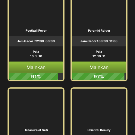
Football Fever
Pyramid Raider
Jam Gacor : 22:00-00:00
Jam Gacor : 08:00-11:00
Pola
Pola
10-5-10
12-10-11
Mainkan
Mainkan
91%
97%
Treasure of Seti
Oriental Beauty