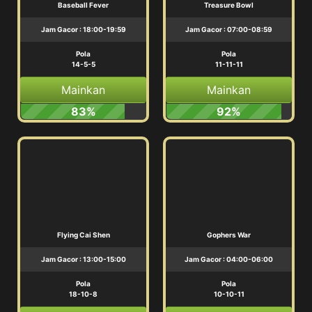
Baseball Fever
Treasure Bowl
Jam Gacor : 18:00-19:59
Jam Gacor : 07:00-08:59
Pola
Pola
14-5-5
11-11-11
Mainkan
Mainkan
83%
92%
Flying Cai Shen
Gophers War
Jam Gacor : 13:00-15:00
Jam Gacor : 04:00-06:00
Pola
Pola
18-10-8
10-10-11