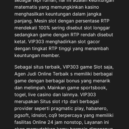
matematis yang memungkinkan kasino
menghasilkan keuntungan dalam jangka
panjang. Mesin slot dengan persentase RTP
mendekati 100% sering disebut slot longgar
sedangkan game dengan RTP rendah disebut
ketat. VIP303 menghadirkan slot gacor
dengan tingkat RTP tinggi yang menambah
keuntungan member.
Sebagai situs terbaik, VIP303 game Slot saja,
Agen Judi Online Terbaik s memiliki berbagai
game dengan berbagai bonus yang menarik
dan melimpah. Mainkan game sportsbook,
togel, live casino dan lainnya. VIP303
merupakan Situs slot rtp dari berbagai
provider seperti pragmatic play, habanero,
pgsoft, idnslot, cq9 terpercaya yang memiliki
fasilitas Online 24 jam nonstop, Layanan ini
akan memudahkan kamu bermain dimanapun