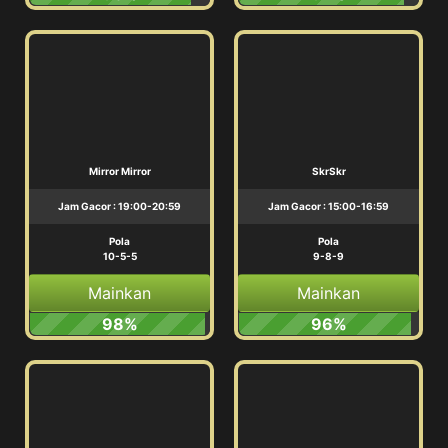
Mirror Mirror
SkrSkr
Jam Gacor : 19:00-20:59
Jam Gacor : 15:00-16:59
Pola
Pola
10-5-5
9-8-9
Mainkan
Mainkan
98%
96%