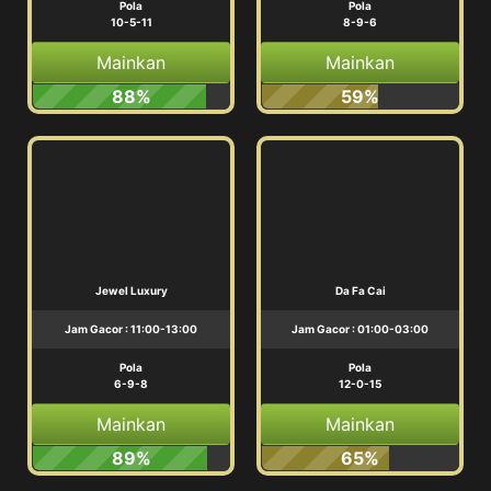
Pola
Pola
10-5-11
8-9-6
Mainkan
Mainkan
88%
59%
Jewel Luxury
Da Fa Cai
Jam Gacor : 11:00-13:00
Jam Gacor : 01:00-03:00
Pola
Pola
6-9-8
12-0-15
Mainkan
Mainkan
89%
65%