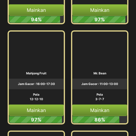
Mainkan
Mainkan
94%
97%
Mahjong Fruit
Mr. Bean
Jam Gacor : 16:00-17:30
Jam Gacor : 11:00-13:00
Pola
Pola
12-12-10
3-7-7
Mainkan
Mainkan
97%
86%