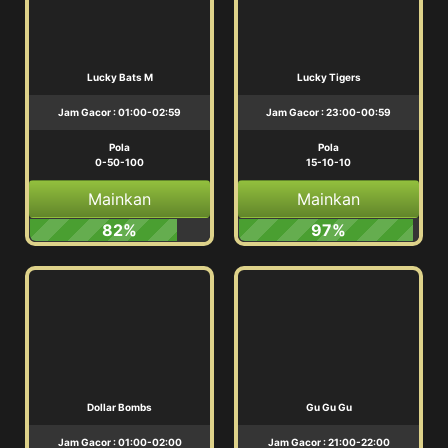
Lucky Bats M
Lucky Tigers
Jam Gacor : 01:00-02:59
Jam Gacor : 23:00-00:59
Pola
Pola
0-50-100
15-10-10
Mainkan
Mainkan
82%
97%
Dollar Bombs
Gu Gu Gu
Jam Gacor : 01:00-02:00
Jam Gacor : 21:00-22:00