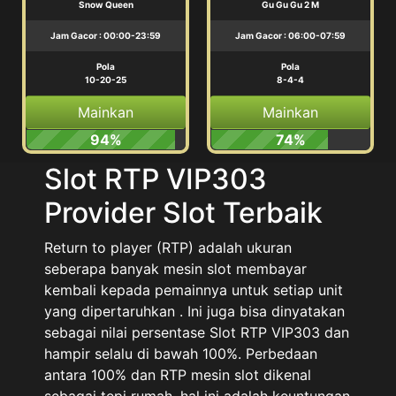
Snow Queen
Gu Gu Gu 2 M
Jam Gacor : 00:00-23:59
Jam Gacor : 06:00-07:59
Pola
Pola
10-20-25
8-4-4
Mainkan
Mainkan
94%
74%
Slot RTP VIP303
Provider Slot Terbaik
Return to player (RTP) adalah ukuran
seberapa banyak mesin slot membayar
kembali kepada pemainnya untuk setiap unit
yang dipertaruhkan . Ini juga bisa dinyatakan
sebagai nilai persentase Slot RTP VIP303 dan
hampir selalu di bawah 100%. Perbedaan
antara 100% dan RTP mesin slot dikenal
sebagai tepi rumah, hal ini adalah keuntungan