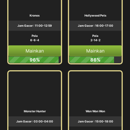
Kronos
Hollywood Pets
Jam Gacor : 11:00-12:59
Jam Gacor : 16:00-17:00
Pola
Pola
6-6-4
2-14-2
Mainkan
Mainkan
96%
86%
Monster Hunter
Won Won Won
Jam Gacor : 03:00-04:00
Jam Gacor : 15:00-18:00