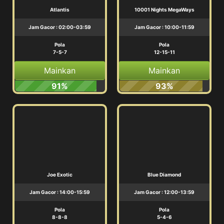
Atlantis
10001 Nights MegaWays
Jam Gacor : 02:00-03:59
Jam Gacor : 10:00-11:59
Pola
Pola
7-5-7
12-15-11
Mainkan
Mainkan
91%
93%
Joe Exotic
Blue Diamond
Jam Gacor : 14:00-15:59
Jam Gacor : 12:00-13:59
Pola
Pola
8-8-8
5-4-6