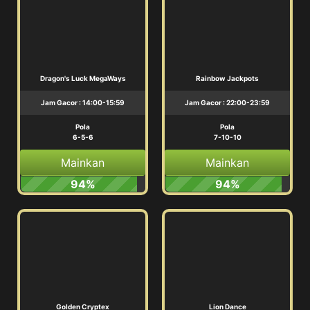
Dragon's Luck MegaWays
Rainbow Jackpots
Jam Gacor : 14:00-15:59
Jam Gacor : 22:00-23:59
Pola
Pola
6-5-6
7-10-10
Mainkan
Mainkan
94%
94%
Golden Cryptex
Lion Dance