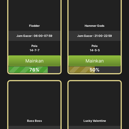
Flodder
Hammer Gods
Jam Gacor : 06:00-07:59
Jam Gacor : 21:00-22:59
Pola
Pola
14-7-7
14-5-5
Mainkan
Mainkan
76%
50%
Bass Boss
Lucky Valentine