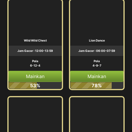
Wild Wild Chest
Lion Dance
Jam Gacor : 12:00-13:59
Jam Gacor : 06:00-07:59
Pola
Pola
6-12-4
4-9-7
Mainkan
Mainkan
53%
78%