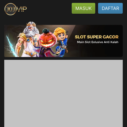
MASUK
DAFTAR