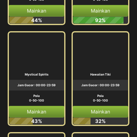
Mainkan
Mainkan
44%
92%
Mystical Spirits
Hawaiian Tiki
Jam Gacor : 00:00-23:59
Jam Gacor : 00:00-23:59
Pola
Pola
0-50-100
0-50-100
Mainkan
Mainkan
43%
32%