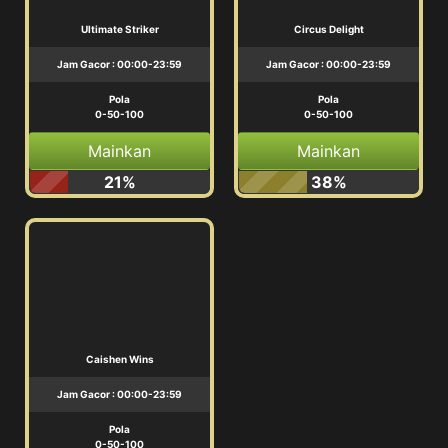
Ultimate Striker
Circus Delight
Jam Gacor : 00:00-23:59
Jam Gacor : 00:00-23:59
Pola
Pola
0-50-100
0-50-100
Mainkan
Mainkan
21%
38%
Caishen Wins
Jam Gacor : 00:00-23:59
Pola
0-50-100