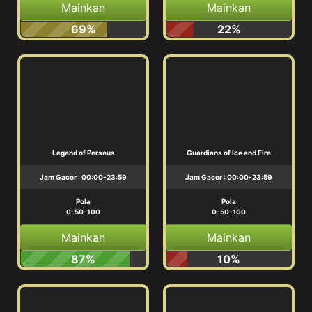
Mainkan
Mainkan
69%
22%
Legend of Perseus
Guardians of Ice and Fire
Jam Gacor : 00:00-23:59
Jam Gacor : 00:00-23:59
Pola
Pola
0-50-100
0-50-100
Mainkan
Mainkan
87%
10%