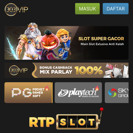
MASUK
DAFTAR