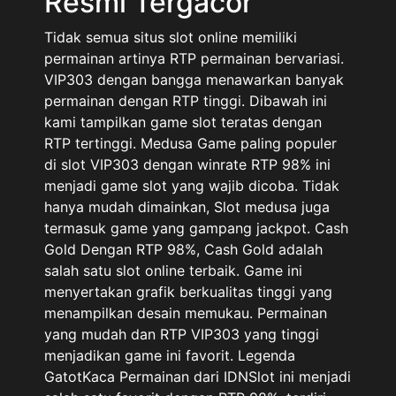
Resmi Tergacor
Tidak semua situs slot online memiliki
permainan artinya RTP permainan bervariasi.
VIP303 dengan bangga menawarkan banyak
permainan dengan RTP tinggi. Dibawah ini
kami tampilkan game slot teratas dengan
RTP tertinggi. Medusa Game paling populer
di slot VIP303 dengan winrate RTP 98% ini
menjadi game slot yang wajib dicoba. Tidak
hanya mudah dimainkan, Slot medusa juga
termasuk game yang gampang jackpot. Cash
Gold Dengan RTP 98%, Cash Gold adalah
salah satu slot online terbaik. Game ini
menyertakan grafik berkualitas tinggi yang
menampilkan desain memukau. Permainan
yang mudah dan RTP VIP303 yang tinggi
menjadikan game ini favorit. Legenda
GatotKaca Permainan dari IDNSlot ini menjadi