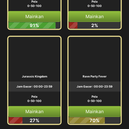
Pola
Pola
0-50-100
0-50-100
Mainkan
Mainkan
91%
2%
Jurassic Kingdom
Rave Party Fever
Jam Gacor : 00:00-23:59
Jam Gacor : 00:00-23:59
Pola
Pola
0-50-100
0-50-100
Mainkan
Mainkan
27%
70%