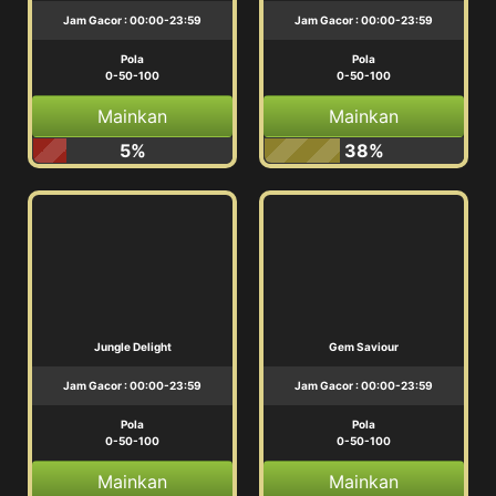
Jam Gacor : 00:00-23:59
Jam Gacor : 00:00-23:59
Pola
Pola
0-50-100
0-50-100
Mainkan
Mainkan
5%
38%
Jungle Delight
Gem Saviour
Jam Gacor : 00:00-23:59
Jam Gacor : 00:00-23:59
Pola
Pola
0-50-100
0-50-100
Mainkan
Mainkan