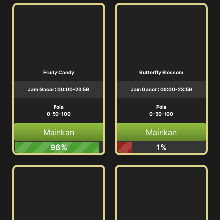
Fruity Candy
Butterfly Blossom
Jam Gacor : 00:00-23:59
Jam Gacor : 00:00-23:59
Pola
Pola
0-50-100
0-50-100
Mainkan
Mainkan
96%
1%